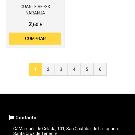
GUANTE VE733
NARANJA
2
,60
€
COMPRAR
1
2
3
4
5
6
Contacto
C/ Marqués de Celada, 101, San Cristóbal de La Laguna,
Santa Cruz de Tenerife