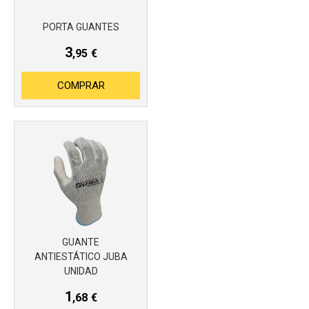
PORTA GUANTES
3
,95
€
COMPRAR
Más info
GUANTE
ANTIESTÁTICO JUBA
UNIDAD
1
,68
€