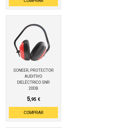
COMPRAR
SONEER, PROTECTOR
AUDITIVO
DIELÉCTRICO SNR
Más info
20DB
5
,95
€
COMPRAR