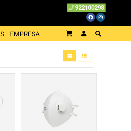
922100298
ES
EMPRESA