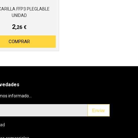
ARILLA FFP3 PLEGLABLE
UNIDAD
2
,26
€
COMPRAR
ovedades
mos informado...
Enviar
dad