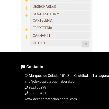
DESECHABLES
SEÑALIZACIÓN Y
CARTELERÍA
FERRETERÍA
CARHARTT
OUTLET
19
Contacto
C/ Marqués de Celada, 101, San Cristóbal de La Laguna
info@dexpoproteccionlaboral.com
922100298
687033431
www.dexpoproteccionlaboral.com