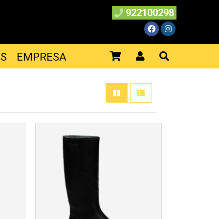
922100298
ES
EMPRESA
Más info