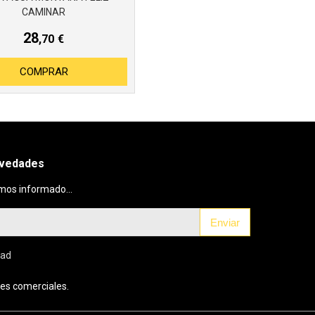
CAMINAR
28
,70
€
COMPRAR
ovedades
mos informado...
Enviar
dad
es comerciales.